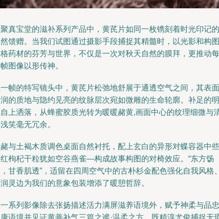
在聚真宝堂的滋补系列产品中，黄芪片如同一枚镌刻着时光印记
自然馈赠。当我们试图通过摄影手段捕捉其精髓时，以光影和构
定格药材的芬芳与世界，不仅是一次对秋天自然的膜拜，更推动
一帧图像以形传神。
在一帧的特写镜头中，黄芪片松弛地舒展于通透空气之间，其表
黄润的质地与隐约见亮的纹脉层次宛如微雕的生命轮廓。补足的
境自上洒落，从蜂蜜胶质光转为暖暖赭黄,画面中心的纹理细微与
姿浅笑毫无冗余。
暗赭与土褐木质调色桌面自然衬托，配上玄白的异形对蝶容器中
许红枸杞干粒犹如空谷燕雀—构成故事构图的对椅效应。“东方饧
珍，甘香肌透”，适留在四周空气中的古朴杉金配色强化自我风格
丰润灵边为我们的意象包装增添了暖憩哲辞。
这一系列影像除去张扬描述活力满屏滋养语境外，赋予神柔与品
健康语境并见证黄善补气三篇之谧·温柔之方，既精淳尤俊捕捉无