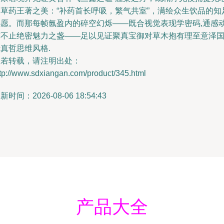
的草药王著之美：“补药首长呼吸，繁气共室”，满绘众生饮品的知
心愿。而那每帧氤盈内的碎空幻烁——既合视觉表现学密码,通感
亦不止绝密魅力之盏——足以见证聚真宝御对草木抱有理至意泽
真哲思维风格.
如若转载，请注明出处：
tp://www.sdxiangan.com/product/345.html
新时间：2026-08-06 18:54:43
产品大全