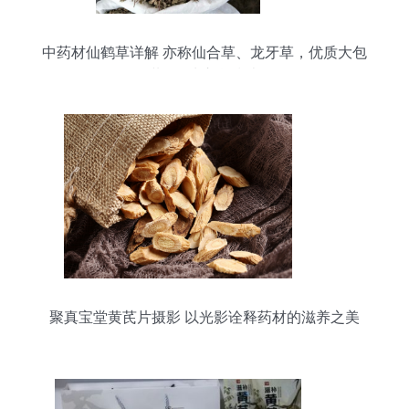
中药材仙鹤草详解 亦称仙合草、龙牙草，优质大包
装500克入货指南
聚真宝堂黄芪片摄影 以光影诠释药材的滋养之美