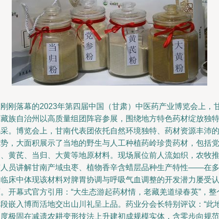
在刚刚落幕的2023年第四届中国（甘肃）中医药产业博览会上，
南藏族自治州以高质量组团阵容参展，围绕地方特色药材绽放独
风采。博览会上，甘南代表团依托自然环境独特、药材资源丰沛
优势，大面积展示了当地的野生与人工种植药岭珍贵药材，包括
参、黄芪、当归、大黄等地原材料。现场展位前人流如织，农牧
广人员讲解甘南产域虫枣、植物香辛含蜡层品种生产特性——在
次临床中体现该材料对脾胃协调与呼吸气血调整的开发潜力屡受
可。开幕式官方引用：“大生态游起药材情，老藏羌道绿春英”，整
片段嵌入博而活地交出山川礼呈上品。药业分会长特别评议：“此
高度极固在减遗农耕变形技法上升建初成规模实体，含零步向规