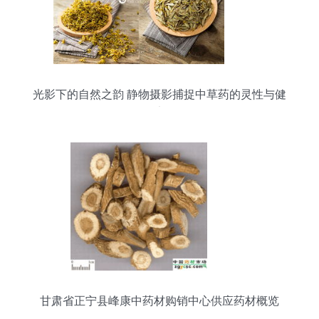
光影下的自然之韵 静物摄影捕捉中草药的灵性与健
康
甘肃省正宁县峰康中药材购销中心供应药材概览