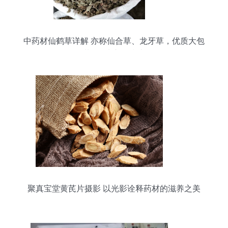
中药材仙鹤草详解 亦称仙合草、龙牙草，优质大包
装500克入货指南
聚真宝堂黄芪片摄影 以光影诠释药材的滋养之美