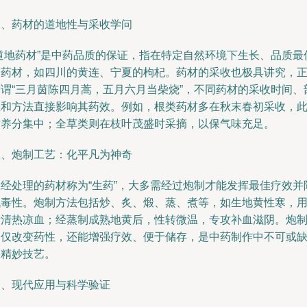
二、药材的道地性与采收学问
“道地药材”是中药品质的保证，指在特定自然环境下生长、品质最
的药材，如四川的黄连、宁夏的枸杞。药材的采收也极具讲究，
所谓“三月茵陈四月蒿，五月六月当柴烧”，不同药材的采收时间、
位和方法直接影响其药效。例如，根类药材多在秋末春初采收，
时养分集中；全草类则在枝叶茂盛时采摘，以保气味充足。
三、炮制工艺：化平凡为神奇
未经处理的药材称为“生药”，大多需经过炮制才能发挥最佳疗效并
低毒性。炮制方法包括炒、炙、煅、蒸、煮等，如生地黄性寒，
于清热凉血；经蒸制成熟地黄后，性转微温，专攻补血滋阴。炮
不仅改变药性，还能增强疗效、便于储存，是中药制作中不可或
的精妙技艺。
四、现代应用与科学验证