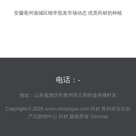
安徽亳州谯城区细辛批发市场动态 优质药材的种植
与采购指南
电话：-
地址：山东省潍坊市青州市王府街道井塘村东
Copyright © 2026
www.sdxiangan.com
药材
青州祥安农副
产品购销中心
药材
版权所有
Sitemap