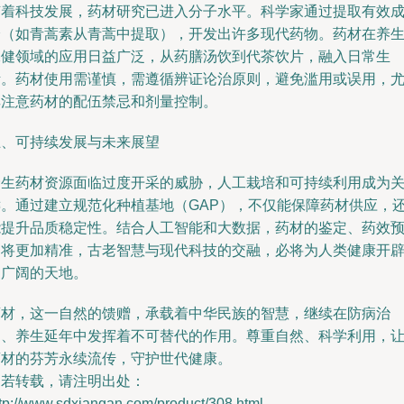
随着科技发展，药材研究已进入分子水平。科学家通过提取有效
分（如青蒿素从青蒿中提取），开发出许多现代药物。药材在养
保健领域的应用日益广泛，从药膳汤饮到代茶饮片，融入日常生
活。药材使用需谨慎，需遵循辨证论治原则，避免滥用或误用，
其注意药材的配伍禁忌和剂量控制。
五、可持续发展与未来展望
野生药材资源面临过度开采的威胁，人工栽培和可持续利用成为
键。通过建立规范化种植基地（GAP），不仅能保障药材供应，
能提升品质稳定性。结合人工智能和大数据，药材的鉴定、药效
测将更加精准，古老智慧与现代科技的交融，必将为人类健康开
更广阔的天地。
药材，这一自然的馈赠，承载着中华民族的智慧，继续在防病治
病、养生延年中发挥着不可替代的作用。尊重自然、科学利用，
药材的芬芳永续流传，守护世代健康。
如若转载，请注明出处：
tp://www.sdxiangan.com/product/308.html