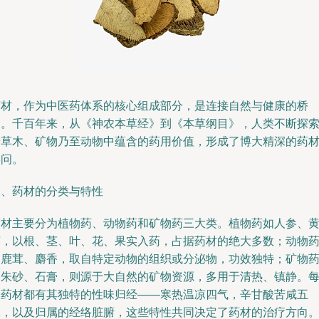
药材，作为中医药体系的核心组成部分，是连接自然与健康的桥
梁。千百年来，从《神农本草经》到《本草纲目》，人类不断探
着草木、矿物乃至动物中蕴含的药用价值，形成了博大精深的药
学问。
一、药材的分类与特性
药材主要分为植物药、动物药和矿物药三大类。植物药如人参、
芪，以根、茎、叶、花、果实入药，占据药材的绝大多数；动物
如鹿茸、麝香，取自特定动物的组织或分泌物，功效独特；矿物
如朱砂、石膏，则源于大自然的矿物资源，多用于清热、镇静。
味药材都有其独特的性味归经——寒热温凉四气，辛甘酸苦咸五
味，以及归属的经络脏腑，这些特性共同决定了药材的治疗方向